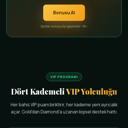
Bonusu Al
Şartlar ve koşullar geçerlidir · 18+
VIP PROGRAMI
Dört Kademeli
VIP Yolculuğu
Her bahis VIP puanı biriktirir, her kademe yeni ayrıcalık
açar. Gold'dan Diamond'a uzanan kişisel destek hattı.