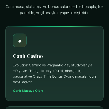
Canlı masa, slot arşivi ve bonus salonu — tek hesapla, tek
panelde, yeşil onaylı altyapıyla erişilebilir.
♠
Canlı Casino
Evolution Gaming ve Pragmatic Play stüdyolarıyla
HD yayın; Türkçe Krupiye Rulet, blackjack,
baccarat ve Crazy Time Bonus Oyunu masaları gün
boyu açıktır.
Canlı Masaya Git →