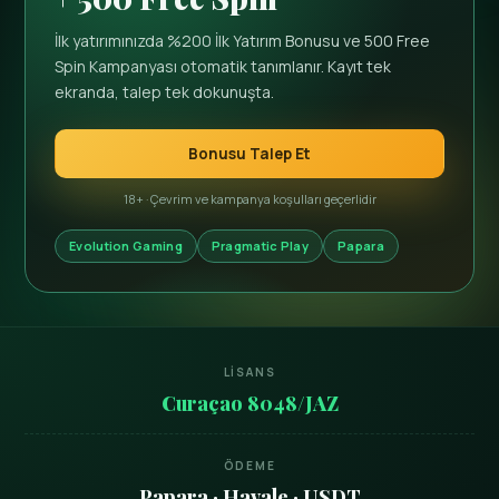
İlk yatırımınızda %200 İlk Yatırım Bonusu ve 500 Free
Spin Kampanyası otomatik tanımlanır. Kayıt tek
ekranda, talep tek dokunuşta.
Bonusu Talep Et
18+ · Çevrim ve kampanya koşulları geçerlidir
Evolution Gaming
Pragmatic Play
Papara
LISANS
Curaçao 8048/JAZ
ÖDEME
Papara · Havale · USDT