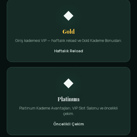
◆
Gold
Giriş kademesi VIP — haftalık reload ve Gold Kademe Bonusları.
Haftalık Reload
◆
Platinum
Platinum Kademe Avantajları, VIP Slot Salonu ve öncelikli
çekim.
Öncelikli Çekim