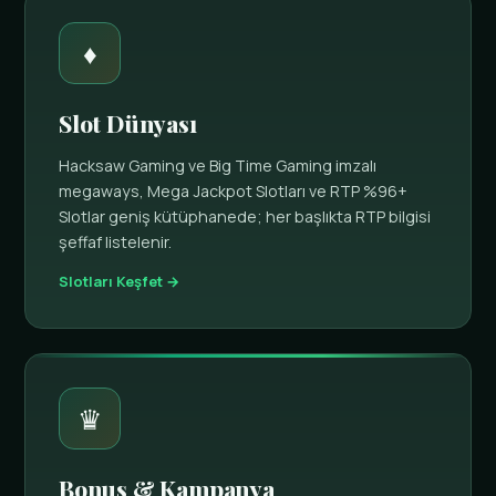
♦
Slot Dünyası
Hacksaw Gaming ve Big Time Gaming imzalı
megaways, Mega Jackpot Slotları ve RTP %96+
Slotlar geniş kütüphanede; her başlıkta RTP bilgisi
şeffaf listelenir.
Slotları Keşfet →
♛
Bonus & Kampanya