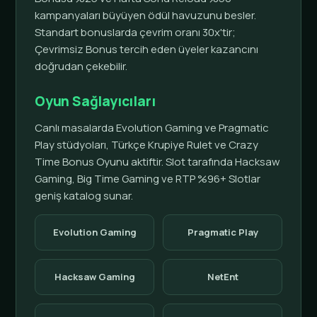
kampanyaları büyüyen ödül havuzunu besler.
Standart bonuslarda çevrim oranı 30x'tir;
Çevrimsiz Bonus tercih eden üyeler kazancını
doğrudan çekebilir.
Oyun Sağlayıcıları
Canlı masalarda Evolution Gaming ve Pragmatic
Play stüdyoları, Türkçe Krupiye Rulet ve Crazy
Time Bonus Oyunu aktiftir. Slot tarafında Hacksaw
Gaming, Big Time Gaming ve RTP %96+ Slotlar
geniş katalog sunar.
Evolution Gaming
Pragmatic Play
Hacksaw Gaming
NetEnt