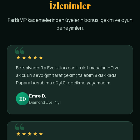
İzlenimler
Farklı VIP kademelerinden üyelerin bonus, çekim ve oyun
deneyimleri.
★★★★★
Betsalvador'ta Evolution canlı rulet masaları HD ve
akıcı. En sevdiğim taraf çekim; talebim 8 dakikada
Papara hesabıma düştü, gecikme yaşamadım.
Emre D.
ED
Diamond Üye · 4 yıl
★★★★★