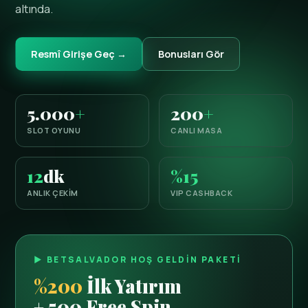
altında.
Resmî Girişe Geç →
Bonusları Gör
5.000
+
200
+
SLOT OYUNU
CANLI MASA
12
dk
%15
ANLIK ÇEKIM
VIP CASHBACK
▶ BETSALVADOR HOŞ GELDIN PAKETI
%200
İlk Yatırım
+ 500 Free Spin