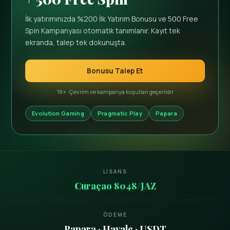
İlk yatırımınızda %200 İlk Yatırım Bonusu ve 500 Free
Spin Kampanyası otomatik tanımlanır. Kayıt tek
ekranda, talep tek dokunuşta.
Bonusu Talep Et
18+ · Çevrim ve kampanya koşulları geçerlidir
Evolution Gaming
Pragmatic Play
Papara
LISANS
Curaçao 8048/JAZ
ÖDEME
Papara · Havale · USDT