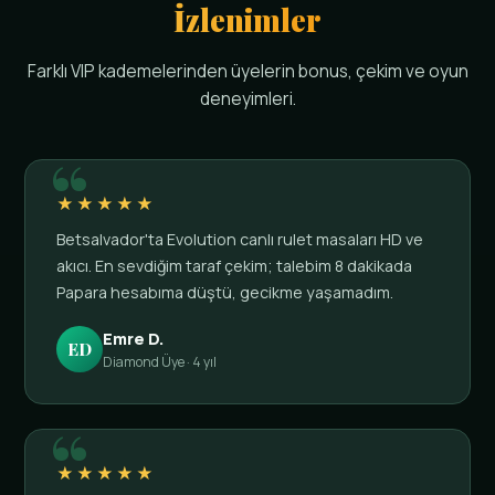
İzlenimler
Farklı VIP kademelerinden üyelerin bonus, çekim ve oyun
deneyimleri.
★★★★★
Betsalvador'ta Evolution canlı rulet masaları HD ve
akıcı. En sevdiğim taraf çekim; talebim 8 dakikada
Papara hesabıma düştü, gecikme yaşamadım.
Emre D.
ED
Diamond Üye · 4 yıl
★★★★★