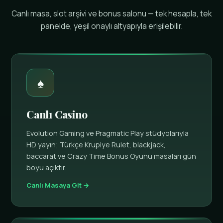
Canlı masa, slot arşivi ve bonus salonu — tek hesapla, tek
panelde, yeşil onaylı altyapıyla erişilebilir.
♠
Canlı Casino
Evolution Gaming ve Pragmatic Play stüdyolarıyla
HD yayın; Türkçe Krupiye Rulet, blackjack,
baccarat ve Crazy Time Bonus Oyunu masaları gün
boyu açıktır.
Canlı Masaya Git →