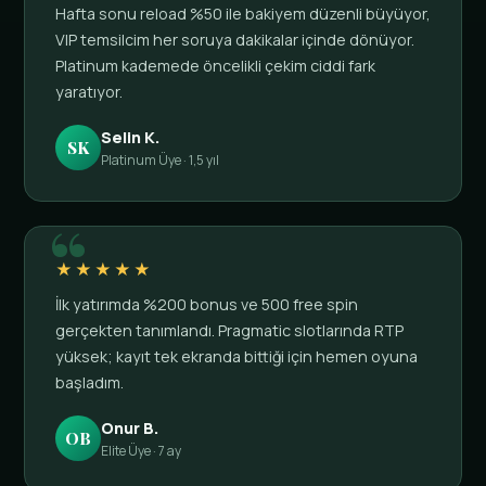
Hafta sonu reload %50 ile bakiyem düzenli büyüyor,
VIP temsilcim her soruya dakikalar içinde dönüyor.
Platinum kademede öncelikli çekim ciddi fark
yaratıyor.
Selin K.
SK
Platinum Üye · 1,5 yıl
★★★★★
İlk yatırımda %200 bonus ve 500 free spin
gerçekten tanımlandı. Pragmatic slotlarında RTP
yüksek; kayıt tek ekranda bittiği için hemen oyuna
başladım.
Onur B.
OB
Elite Üye · 7 ay