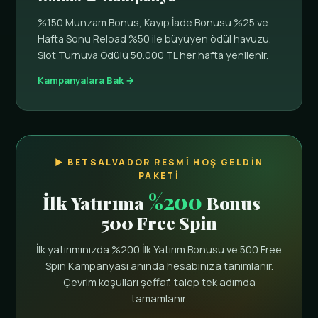
%150 Munzam Bonus, Kayıp İade Bonusu %25 ve
Hafta Sonu Reload %50 ile büyüyen ödül havuzu.
Slot Turnuva Ödülü 50.000 TL her hafta yenilenir.
Kampanyalara Bak →
▶ BETSALVADOR RESMÎ HOŞ GELDIN
PAKETI
%200
İlk Yatırıma
Bonus +
500 Free Spin
İlk yatırımınızda %200 İlk Yatırım Bonusu ve 500 Free
Spin Kampanyası anında hesabınıza tanımlanır.
Çevrim koşulları şeffaf, talep tek adımda
tamamlanır.