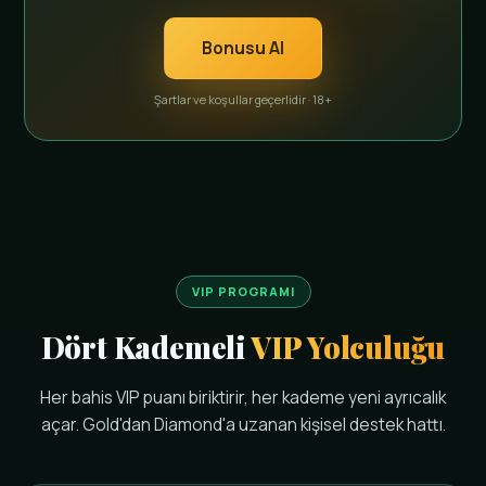
Bonusu Al
Şartlar ve koşullar geçerlidir · 18+
VIP PROGRAMI
Dört Kademeli
VIP Yolculuğu
Her bahis VIP puanı biriktirir, her kademe yeni ayrıcalık
açar. Gold'dan Diamond'a uzanan kişisel destek hattı.