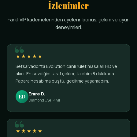
İzlenimler
Farklı VIP kademelerinden üyelerin bonus, çekim ve oyun
deneyimleri.
★★★★★
Betsalvador'ta Evolution canlı rulet masaları HD ve
akıcı. En sevdiğim taraf çekim; talebim 8 dakikada
Papara hesabıma düştü, gecikme yaşamadım.
Emre D.
ED
Diamond Üye · 4 yıl
★★★★★