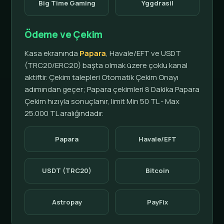
Big Time Gaming
Yggdrasil
Ödeme ve Çekim
Kasa ekranında
Papara
, Havale/EFT ve USDT
(TRC20/ERC20) başta olmak üzere çoklu kanal
aktiftir. Çekim talepleri Otomatik Çekim Onayı
adımından geçer; Papara çekimleri 8 Dakika Papara
Çekim hızıyla sonuçlanır, limit Min 50 TL - Max
25.000 TL aralığındadır.
Papara
Havale/EFT
USDT (TRC20)
Bitcoin
Astropay
PayFix