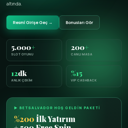
altında.
Resmî Girişe Geç →
Bonusları Gör
5.000
+
200
+
SLOT OYUNU
CANLI MASA
12
dk
%15
ANLIK ÇEKIM
VIP CASHBACK
▶ BETSALVADOR HOŞ GELDIN PAKETI
%200
İlk Yatırım
+ 500 Free Spin