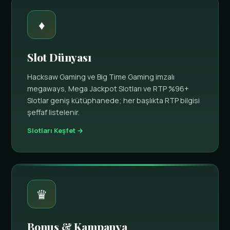
♦
Slot Dünyası
Hacksaw Gaming ve Big Time Gaming imzalı
megaways, Mega Jackpot Slotları ve RTP %96+
Slotlar geniş kütüphanede; her başlıkta RTP bilgisi
şeffaf listelenir.
Slotları Keşfet →
♛
Bonus & Kampanya