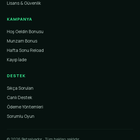
Lisans & Güvenlik
KAMPANYA
Hoş Geldin Bonusu
Munzam Bonus
Hafta Sonu Reload
Kayıp İade
DESTEK
Sıkça Sorulan
Canlı Destek
Ödeme Yöntemleri
Sorumlu Oyun
© 2026 Betsalvador · Tüm hakları saklıdır.