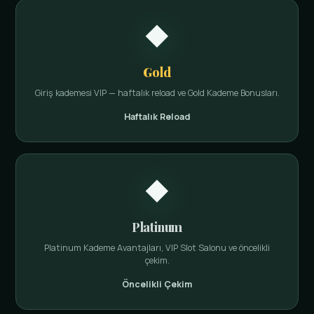
◆
Gold
Giriş kademesi VIP — haftalık reload ve Gold Kademe Bonusları.
Haftalık Reload
◆
Platinum
Platinum Kademe Avantajları, VIP Slot Salonu ve öncelikli
çekim.
Öncelikli Çekim