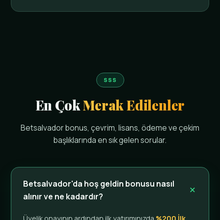
SSS
En Çok
Merak Edilenler
Betsalvador bonus, çevrim, lisans, ödeme ve çekim
başlıklarında en sık gelen sorular.
Betsalvador'da hoş geldin bonusu nasıl
alınır ve ne kadardır?
Üyelik onayının ardından ilk yatırımınızda
%200 İlk