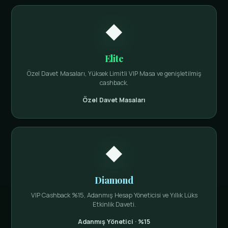
◆
Elite
Özel Davet Masaları, Yüksek Limitli VIP Masa ve genişletilmiş
cashback.
Özel Davet Masaları
◆
Diamond
VIP Cashback %15, Adanmış Hesap Yöneticisi ve Yıllık Lüks
Etkinlik Daveti.
Adanmış Yönetici · %15