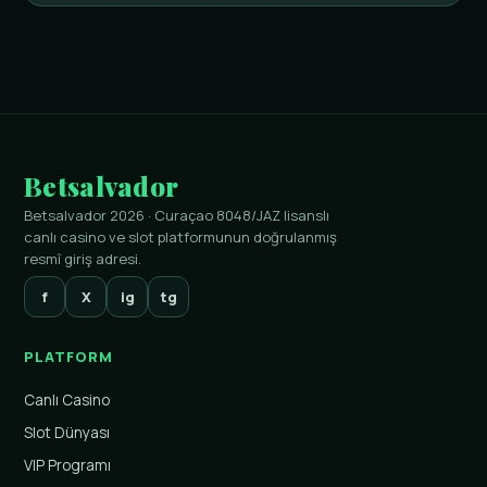
Betsalvador
Betsalvador 2026 · Curaçao 8048/JAZ lisanslı
canlı casino ve slot platformunun doğrulanmış
resmî giriş adresi.
f
X
ig
tg
PLATFORM
Canlı Casino
Slot Dünyası
VIP Programı