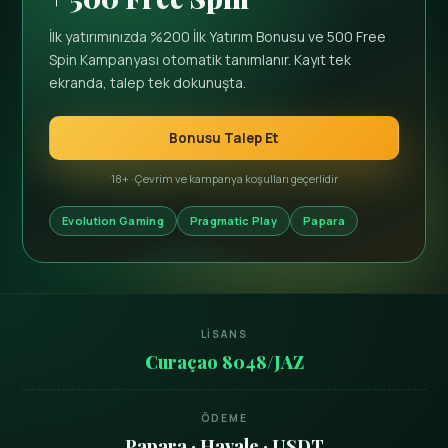
İlk yatırımınızda %200 İlk Yatırım Bonusu ve 500 Free
Spin Kampanyası otomatik tanımlanır. Kayıt tek
ekranda, talep tek dokunuşta.
Bonusu Talep Et
18+ · Çevrim ve kampanya koşulları geçerlidir
Evolution Gaming
Pragmatic Play
Papara
LISANS
Curaçao 8048/JAZ
ÖDEME
Papara · Havale · USDT